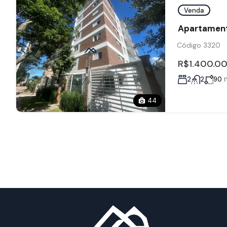
Venda
Apartament
Código 3320
R$1.400.0
2
2
90
44