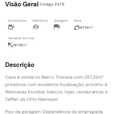
Visão Geral
|
Código
2475
Dormitórios
Banheiros
Garagem
Área
3
3
3
m²
297.32
Tamanho do Lote
m²
297.32
Descrição
Casa à venda no Bairro Tristeza com 297,32m²
privativos com excelente localização, próximo à
Wencesau Escobar, bancos, lojas, restaurantes e
Zaffari da Otto Niemeyer.
Piso da garagem: Dependência de empregada,