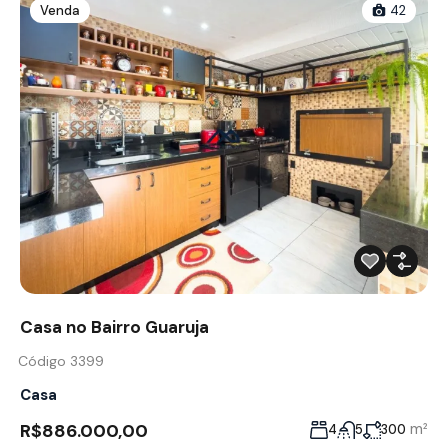
Venda
42
Casa no Bairro Guaruja
Código 3399
Casa
R$886.000,00
m²
4
5
300