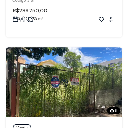
Código 3181
R$289.750,00
m²
3
2
53
5
Venda