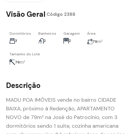
Visão Geral
|
Código
2388
Dormitórios
Banheiros
Garagem
Área
3
2
2
m²
79
Tamanho do Lote
m²
79
Descrição
MADU POA IMÓVEIS vende no bairro CIDADE
BAIXA, próximo à Redenção, APARTAMENTO
NOVO de 79m² na José do Patrocínio, com 3
dormitórios sendo 1 suíte, cozinha americana