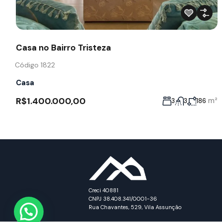
Casa no Bairro Tristeza
Código 1822
Casa
R$1.400.000,00
m²
3
3
186
Creci 40881
CNPJ 38.408.341/0001-36
Rua Chavantes, 529, Vila Assunção