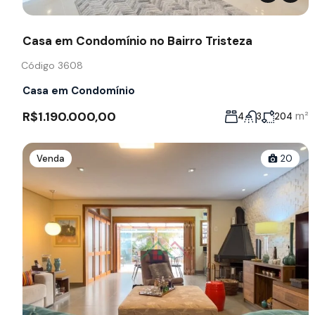
Casa em Condomínio no Bairro Tristeza
Código 3608
Casa em Condomínio
R$1.190.000,00
m²
4
3
204
Venda
20