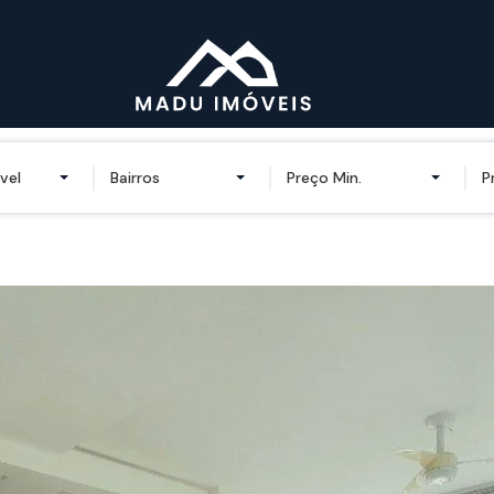
vel
Bairros
Preço Min.
P