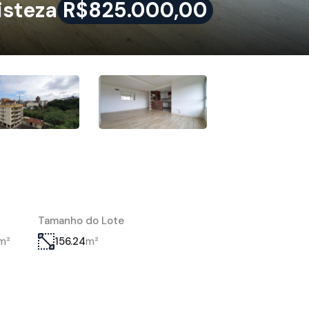
isteza
R$825.000,00
Tamanho do Lote
m²
m²
156.24