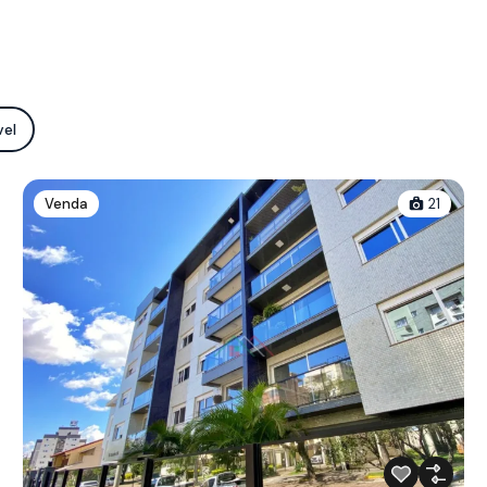
vel
Venda
21