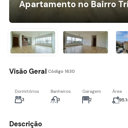
Apartamento no Bairro Tr
Visão Geral
|
Código
1630
Dormitórios
Banheiros
Garagem
Área
3
3
2
95.1
Descrição