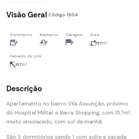
Visão Geral
|
Código
1604
Dormitórios
Banheiros
Garagem
Área
3
3
2
m²
157
Tamanho do Lote
m²
157
Descrição
Apartamento no bairro Vila Assunção, próximo
do Hospital Militar e Barra Shopping, com 157m²,
muito ensolarado, com sol da manhã.
São 3 dormitórios sendo 1 com suíte e sacada,