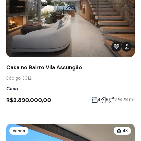
Casa no Bairro Vila Assunção
Código 3012
Casa
R$2.890.000,00
m²
4
6
276.78
Venda
48