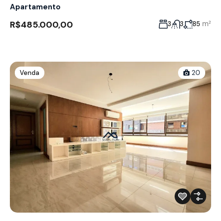
Apartamento
R$485.000,00
m²
3
3
85
Venda
20