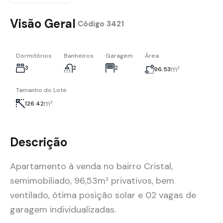
Visão Geral
|
Código
3421
Dormitórios
Banheiros
Garagem
Área
3
2
2
m²
96.53
Tamanho do Lote
m²
126.42
Descrição
Apartamento à venda no bairro Cristal,
semimobiliado, 96,53m² privativos, bem
ventilado, ótima posição solar e 02 vagas de
garagem individualizadas.