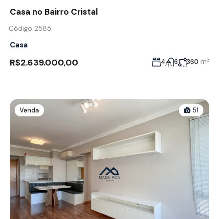
Casa no Bairro Cristal
Código 2585
Casa
R$2.639.000,00
m²
4
6
360
Venda
51