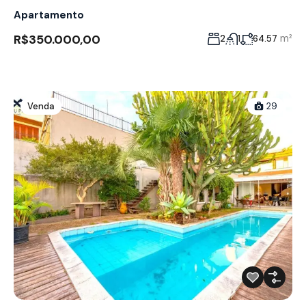
Apartamento
R$350.000,00
m²
2
1
64.57
Venda
29