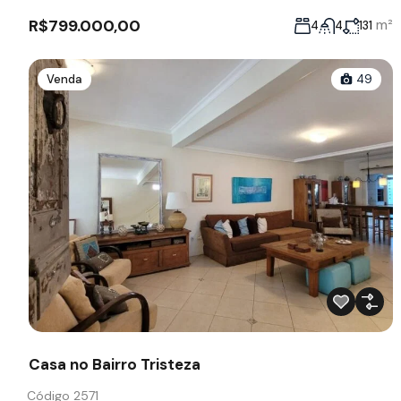
R$799.000,00
m²
4
4
131
Venda
49
Casa no Bairro Tristeza
Código 2571