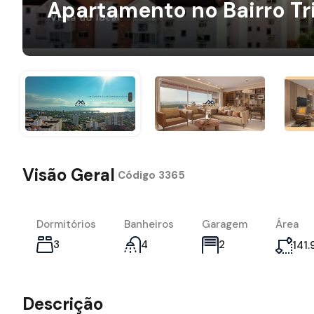
Apartamento no Bairro Tr
Visão Geral
|
Código
3365
Dormitórios
Banheiros
Garagem
Área
3
4
2
141.
Descrição