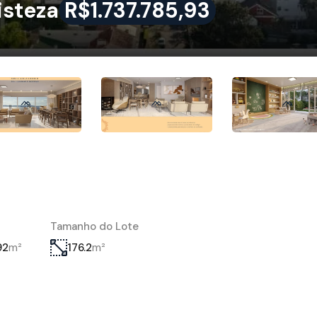
isteza
R$1.737.785,93
Tamanho do Lote
m²
m²
92
176.2