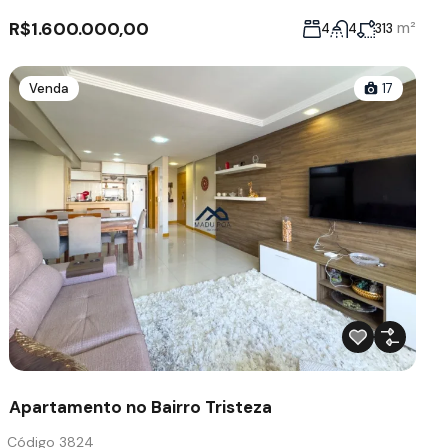
R$1.600.000,00
m²
4
4
313
Venda
17
Apartamento no Bairro Tristeza
Código 3824