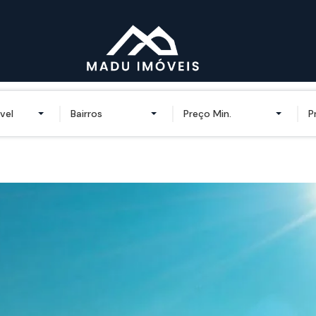
vel
Bairros
Preço Min.
P