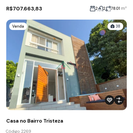
R$707.663,83
m²
2
2
78.01
Venda
38
Casa no Bairro Tristeza
Código 2269