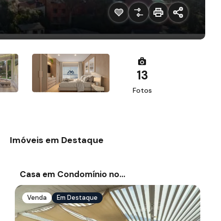
13
Fotos
Imóveis em Destaque
Casa em Condomínio no…
Venda
Em Destaque