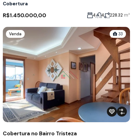
Cobertura
R$1.450.000,00
m²
4
4
228.32
Venda
33
Cobertura no Bairro Tristeza