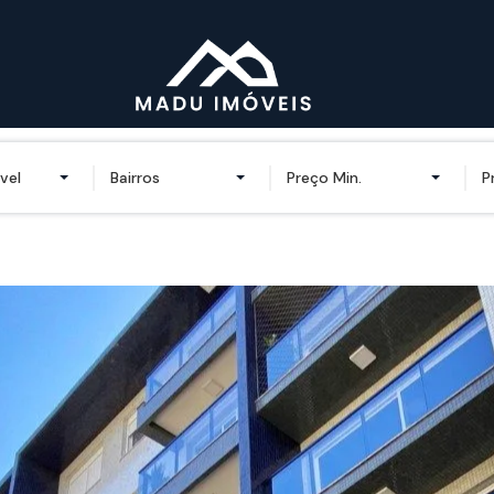
vel
Bairros
Preço Min.
P