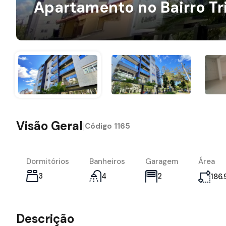
Apartamento no Bairro Tr
Visão Geral
|
Código
1165
Dormitórios
Banheiros
Garagem
Área
3
4
2
186.
Descrição