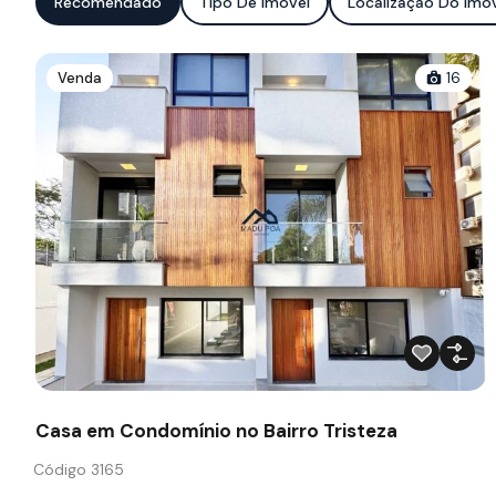
Recomendado
Tipo De Imóvel
Localização Do Imó
Venda
16
Casa em Condomínio no Bairro Tristeza
Código 3165