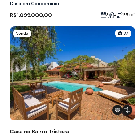
Casa em Condomínio
R$1.099.000,00
m²
3
4
135
Venda
87
Casa no Bairro Tristeza