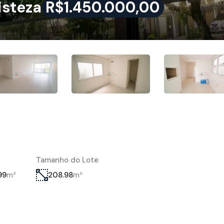
isteza
R$1.450.000,00
Tamanho do Lote
m²
m²
99
208.98