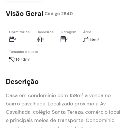
Visão Geral
|
Código
2840
Dormitórios
Banheiros
Garagem
Área
3
3
2
m²
159
Tamanho do Lote
m²
193.42
Descrição
Casa em condomínio com 159m² à venda no
bairro cavalhada. Localizado próximo a Av.
Cavalhada, colégio Santa Tereza, comércio local
e principais meios de transporte. Condomínio