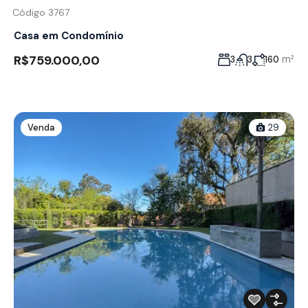
Código 3767
Casa em Condomínio
R$759.000,00
m²
3
3
160
Venda
29