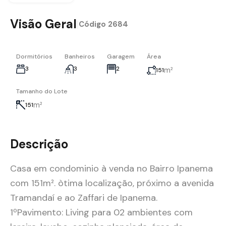
Visão Geral
|
Código
2684
Dormitórios
Banheiros
Garagem
Área
3
3
2
m²
151
Tamanho do Lote
m²
151
Descrição
Casa em condominio à venda no Bairro Ipanema
com 151m². òtima localização, próximo a avenida
Tramandaí e ao Zaffari de Ipanema.
1ºPavimento: Living para 02 ambientes com