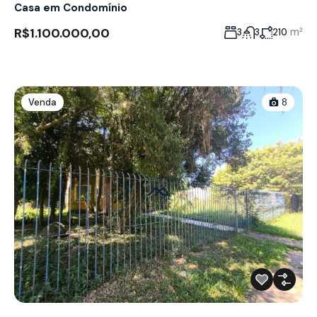
Casa em Condomínio
R$1.100.000,00
m²
3
3
210
Venda
8