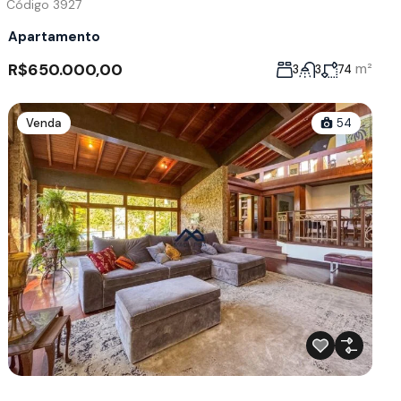
Código 3927
Apartamento
R$650.000,00
m²
3
3
74
Venda
54