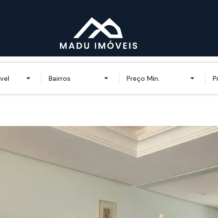
vel
Bairros
Preço Min.
P