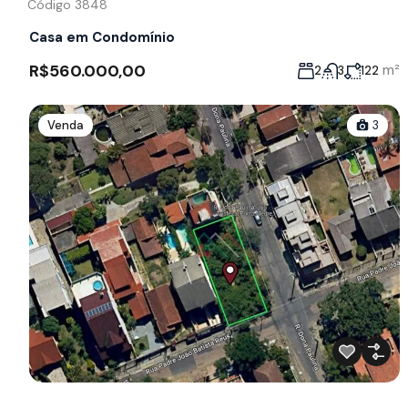
Código 3848
Casa em Condomínio
R$560.000,00
m²
2
3
122
Venda
3