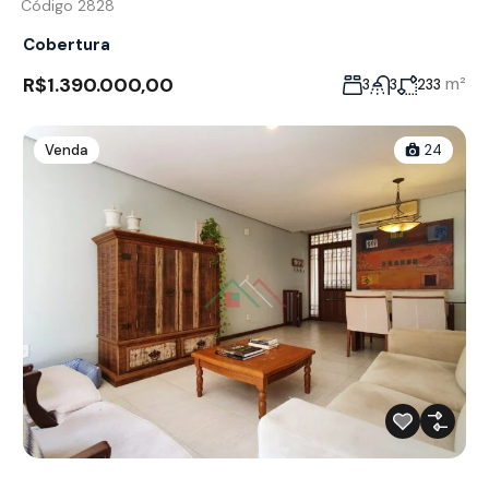
Código 2828
Cobertura
R$1.390.000,00
m²
3
3
233
Venda
24