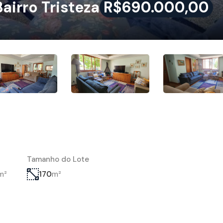
irro Tristeza
R$690.000,00
Tamanho do Lote
m²
m²
170