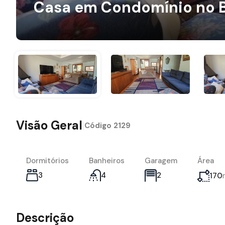
Casa em Condomínio no Ba
Visão Geral
|
Código
2129
Dormitórios
Banheiros
Garagem
Área
3
4
2
170
Descrição