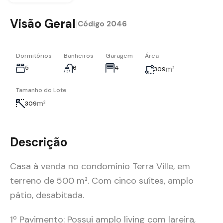
Visão Geral
|
Código
2046
Dormitórios
Banheiros
Garagem
Área
5
6
4
m²
309
Tamanho do Lote
m²
309
Descrição
Casa à venda no condomínio Terra Ville, em
terreno de 500 m². Com cinco suítes, amplo
pátio, desabitada.
1º Pavimento: Possui amplo living com lareira,