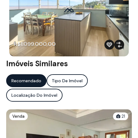
R$1.099.000,00
Imóveis Similares
Recomendado
Tipo De Imóvel
Localização Do Imóvel
Venda
21