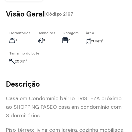
Visão Geral
|
Código
2167
Dormitórios
Banheiros
Garagem
Área
3
3
2
m²
206
Tamanho do Lote
m²
206
Descrição
Casa em Condomínio bairro TRISTEZA próximo
ao SHOPPING PASEO casa em condomínio com
3 dormitórios.
Piso térreo: living com lareira, cozinha mobiliada,