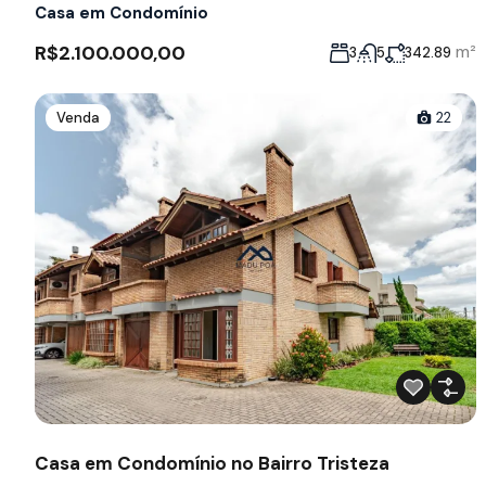
Casa em Condomínio
R$2.100.000,00
m²
3
5
342.89
Venda
22
Casa em Condomínio no Bairro Tristeza