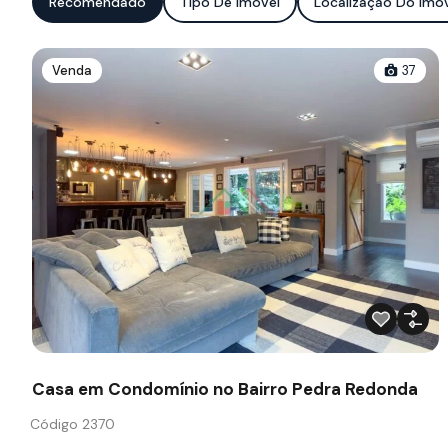
Recomendado
Tipo De Imóvel
Localização Do Imó
Venda
37
Casa em Condomínio no Bairro Pedra Redonda
Código 2370