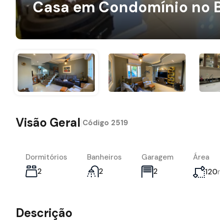
Casa em Condomínio no Ba
Visão Geral
|
Código
2519
Dormitórios
Banheiros
Garagem
Área
2
2
2
120
Descrição