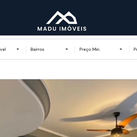
vel
Bairros
Preço Min.
P