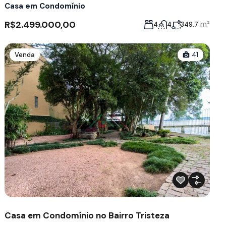
Casa em Condomínio
R$2.499.000,00
m²
4
4
349.7
Venda
41
Casa em Condomínio no Bairro Tristeza