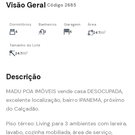
Visão Geral
|
Código
2685
Dormitórios
Banheiros
Garagem
Área
4
3
4
m²
247
Tamanho do Lote
m²
247
Descrição
MADU POA IMÓVEIS vende casa DESOCUPADA,
excelente localização, bairro IPANEMA, próximo
do Calçadão.
Piso térreo: Living para 3 ambientes com lareira,
lavabo, cozinha mobiliada, área de serviço,