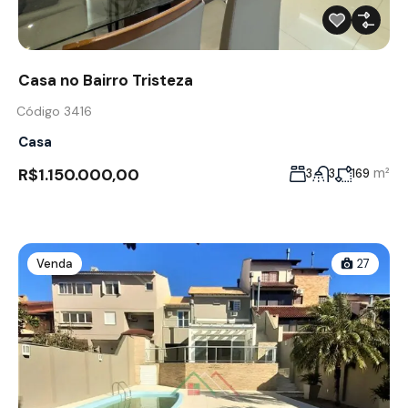
Casa no Bairro Tristeza
Código 3416
Casa
R$1.150.000,00
m²
3
3
169
Venda
27