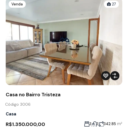
Venda
27
Casa no Bairro Tristeza
Código 3006
Casa
R$1.350.000,00
m²
3
3
342.85