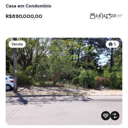
Casa em Condomínio
R$890.000,00
m²
4
4
231
Venda
5