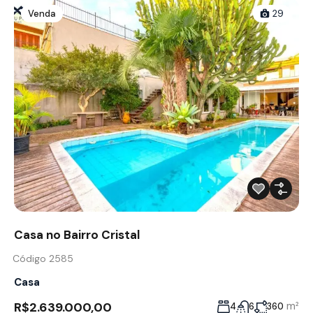
Venda
29
Casa no Bairro Cristal
Código 2585
Casa
R$2.639.000,00
m²
4
6
360