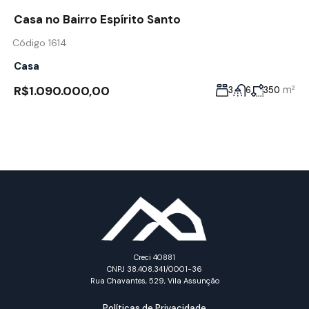
Casa no Bairro Espírito Santo
Código 1614
Casa
R$1.090.000,00
m²
3
6
350
Creci 40881
CNPJ 38.408.341/0001-36
Rua Chavantes, 529, Vila Assunção
Políticas de Privacidade