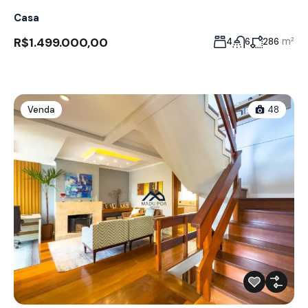
Casa
R$1.499.000,00
m²
4
6
286
Venda
48