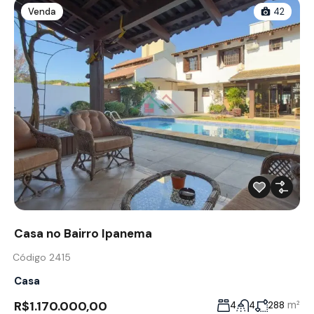
Venda
42
Casa no Bairro Ipanema
Código 2415
Casa
R$1.170.000,00
m²
4
4
288