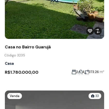
Casa no Bairro Guarujá
Código 3235
Casa
R$1.780.000,00
m²
3
4
373.26
Venda
33