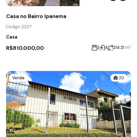
Casa no Bairro Ipanema
Código 2207
Casa
R$810.000,00
m²
3
4
214.21
Venda
20