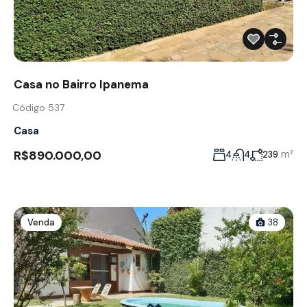
Casa no Bairro Ipanema
Código 537
Casa
R$890.000,00
m²
4
4
239
Venda
38