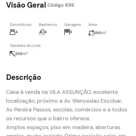
Visão Geral
|
Código
656
Dormitórios
Banheiros
Garagem
Área
4
4
3
m²
250
Tamanho do Lote
m²
250
Descrição
Casa à venda na VILA ASSUNÇÃO, excelente
localização, próximo a Av. Wenceslau Escobar,
Av. Pereira Passos, escolas, comércios e a todos
os recursos que o bairro oferece.
Amplos espaços, piso em madeira, aberturas