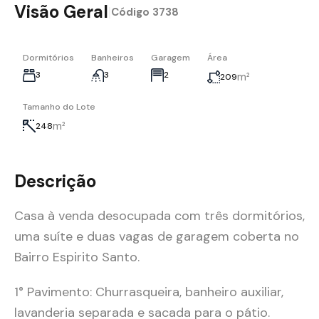
Visão Geral
|
Código
3738
Dormitórios
Banheiros
Garagem
Área
3
3
2
m²
209
Tamanho do Lote
m²
248
Descrição
Casa à venda desocupada com três dormitórios,
uma suíte e duas vagas de garagem coberta no
Bairro Espirito Santo.
1° Pavimento: Churrasqueira, banheiro auxiliar,
lavanderia separada e sacada para o pátio.