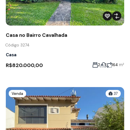
Casa no Bairro Cavalhada
Código 3274
Casa
R$820.000,00
m²
2
1
164
Venda
37