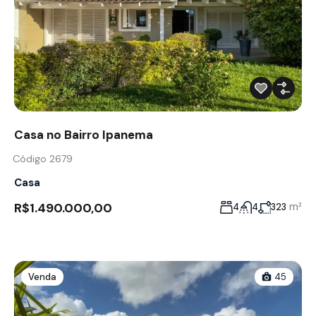
Casa no Bairro Ipanema
Código 2679
Casa
R$1.490.000,00
m²
4
4
323
Venda
45