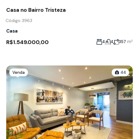
Casa no Bairro Tristeza
Código 3963
Casa
R$1.549.000,00
m²
4
4
357
Venda
44