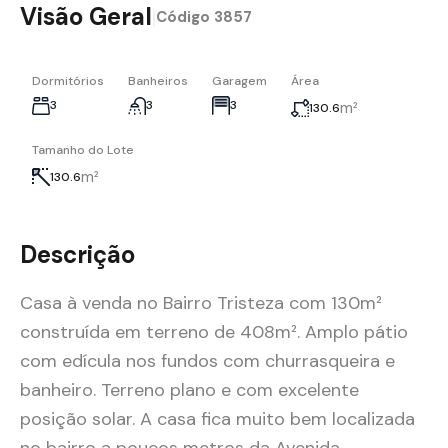
Visão Geral
|
Código
3857
Dormitórios
Banheiros
Garagem
Área
3
3
3
m²
130.6
Tamanho do Lote
m²
130.6
Descrição
Casa à venda no Bairro Tristeza com 130m²
construída em terreno de 408m². Amplo pátio
com edícula nos fundos com churrasqueira e
banheiro. Terreno plano e com excelente
posição solar. A casa fica muito bem localizada