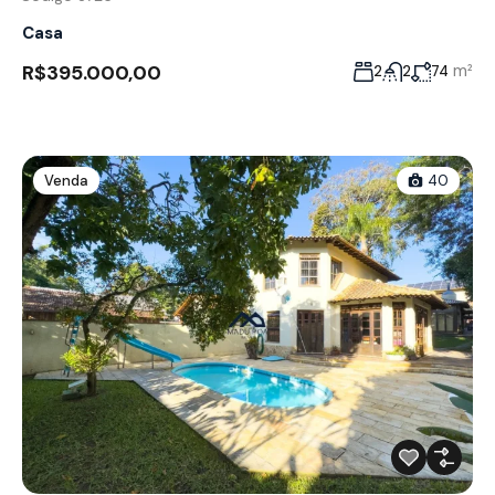
Casa
R$395.000,00
m²
2
2
74
Venda
40