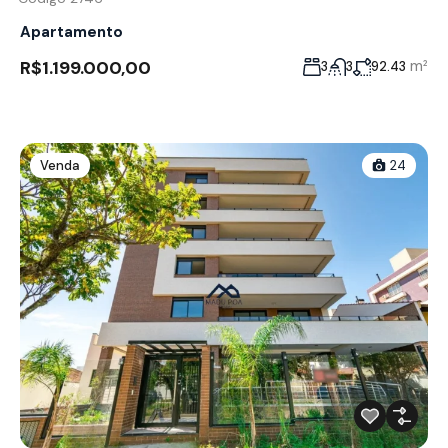
Apartamento
R$1.199.000,00
m²
3
3
92.43
Venda
24