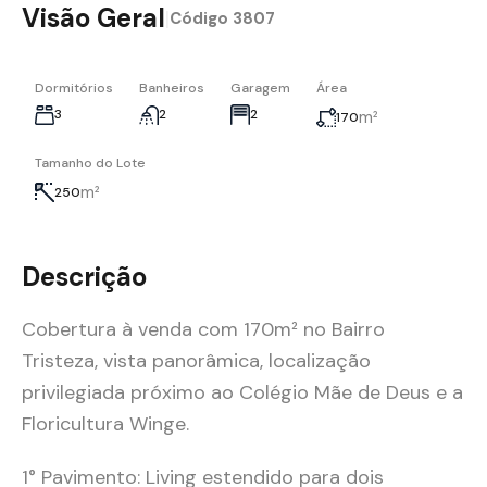
Visão Geral
|
Código
3807
Dormitórios
Banheiros
Garagem
Área
3
2
2
m²
170
Tamanho do Lote
m²
250
Descrição
Cobertura à venda com 170m² no Bairro
Tristeza, vista panorâmica, localização
privilegiada próximo ao Colégio Mãe de Deus e a
Floricultura Winge.
1° Pavimento: Living estendido para dois