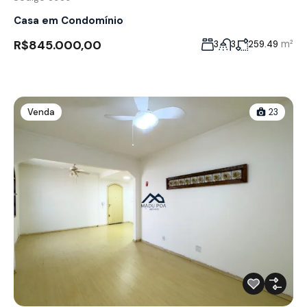
Casa em Condomínio
R$845.000,00
m²
3
3
259.49
Venda
23