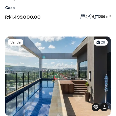
Casa
R$1.499.000,00
m²
4
6
286
Venda
26