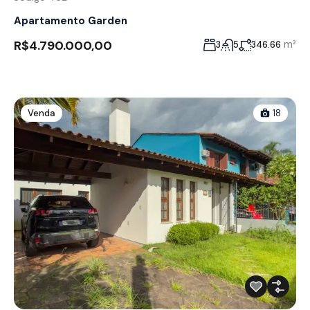
Apartamento Garden
R$4.790.000,00
m²
3
5
346.66
Venda
18