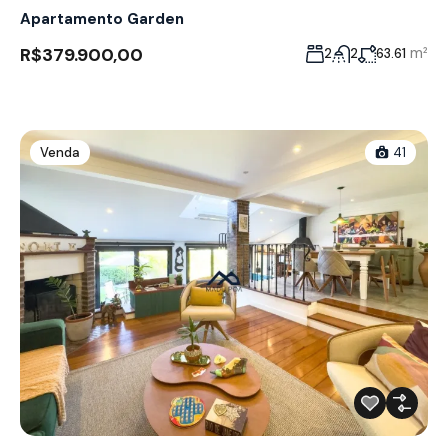
Apartamento Garden
R$379.900,00
m²
2
2
63.61
Venda
41