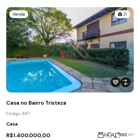
Venda
21
Casa no Bairro Tristeza
Código 897
Casa
R$1.400.000,00
m²
3
4
683