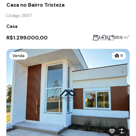
Casa no Bairro Tristeza
Código 3857
Casa
R$1.299.000,00
m²
3
3
130.6
Venda
9