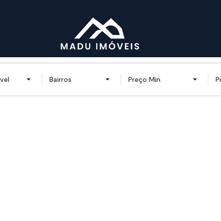
vel
Bairros
Preço Min.
P