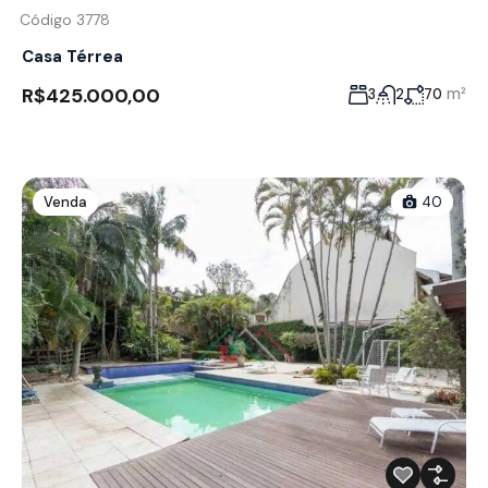
Código 3778
Casa Térrea
R$425.000,00
m²
3
2
70
Venda
40