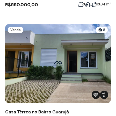
R$550.000,00
m²
3
3
113.04
Venda
8
Casa Térrea no Bairro Guarujá