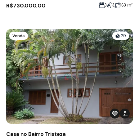
R$730.000,00
m²
3
3
163
Venda
29
Casa no Bairro Tristeza