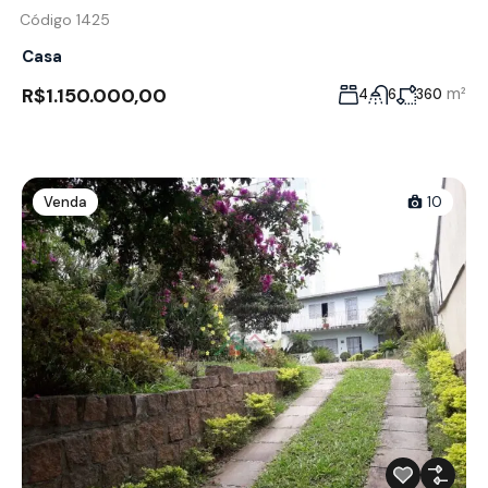
Código 1425
Casa
R$1.150.000,00
m²
4
6
360
Venda
10