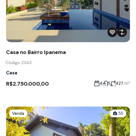
Casa no Bairro Ipanema
Código 2343
Casa
R$2.750.000,00
m²
4
5
427
Venda
55