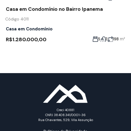
Casa em Condomínio no Bairro Ipanema
Código 4011
Casa em Condomínio
R$1.280.000,00
m²
5
3
198
Creci 40881
CNPJ 38.408.341/0001-36
Rua Chavantes, 529, Vila Assunção