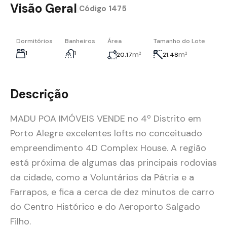
Visão Geral
|
Código
1475
Dormitórios
Banheiros
Área
Tamanho do Lote
1
1
m²
m²
20.17
21.48
Descrição
MADU POA IMÓVEIS VENDE no 4º Distrito em
Porto Alegre excelentes lofts no conceituado
empreendimento 4D Complex House. A região
está próxima de algumas das principais rodovias
da cidade, como a Voluntários da Pátria e a
Farrapos, e fica a cerca de dez minutos de carro
do Centro Histórico e do Aeroporto Salgado
Filho.