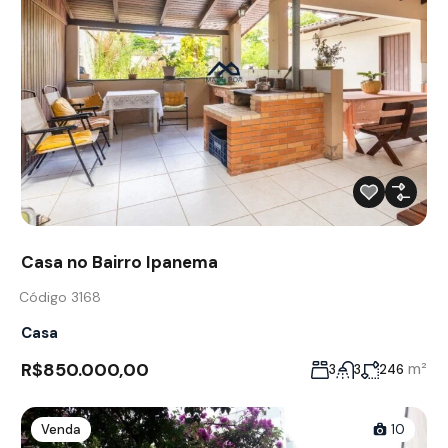
Casa no Bairro Ipanema
Código 3168
Casa
R$850.000,00
m²
3
3
246
Venda
10