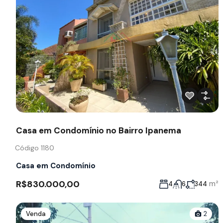
Casa em Condomínio no Bairro Ipanema
Código 1180
Casa em Condomínio
R$830.000,00
m²
4
6
344
Venda
2