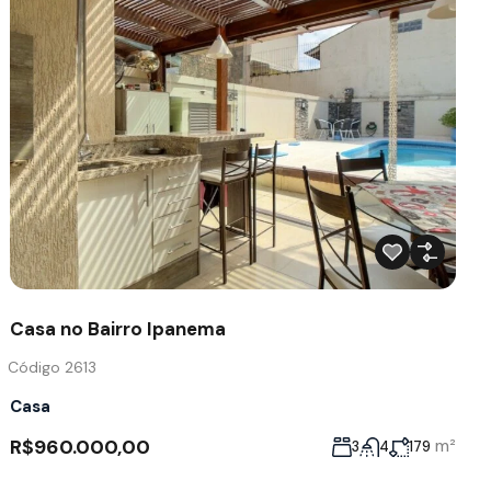
Casa no Bairro Ipanema
Código 2613
Casa
R$960.000,00
m²
3
4
179