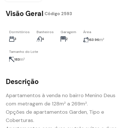
Visão Geral
|
Código
2593
Dormitórios
Banheiros
Garagem
Área
3
4
2
m²
163.96
Tamanho do Lote
m²
183
Descrição
Apartamentos à venda no bairro Menino Deus
com metragem de 128m² a 269m².
Opções de apartamentos Garden, Tipo e
Coberturas.