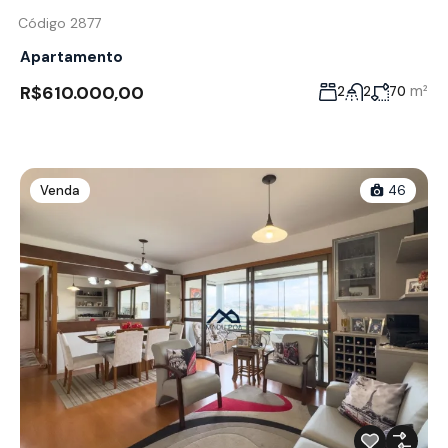
Código 2877
Apartamento
R$610.000,00
m²
2
2
70
Venda
46