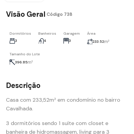
Visão Geral
|
Código
738
Dormitórios
Banheiros
Garagem
Área
3
4
3
m²
233.52
Tamanho do Lote
m²
396.85
Descrição
Casa com 233,52m² em condomínio no bairro
Cavalhada.
3 dormitórios sendo 1 suíte com closet e
banheira de hidromassagem, living para 3