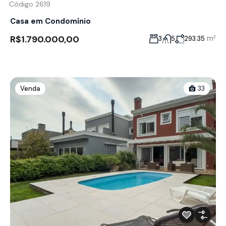
Código 2619
Casa em Condomínio
R$1.790.000,00
m²
3
5
293.35
Venda
33