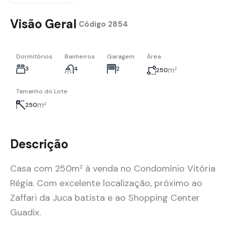
Visão Geral
|
Código
2854
Dormitórios
Banheiros
Garagem
Área
3
4
2
m²
250
Tamanho do Lote
m²
250
Descrição
Casa com 250m² à venda no Condomínio Vitória
Régia. Com excelente localização, próximo ao
Zaffari da Juca batista e ao Shopping Center
Guadix.