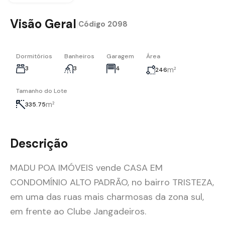
Visão Geral
|
Código
2098
Dormitórios
Banheiros
Garagem
Área
3
3
4
m²
246
Tamanho do Lote
m²
335.75
Descrição
MADU POA IMÓVEIS vende CASA EM
CONDOMÍNIO ALTO PADRÃO, no bairro TRISTEZA,
em uma das ruas mais charmosas da zona sul,
em frente ao Clube Jangadeiros.