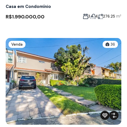
Casa em Condomínio
R$1.990.000,00
m²
3
4
276.25
Venda
36