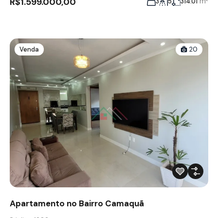
R$1.599.000,00
m²
3
5
314.01
Venda
20
Apartamento no Bairro Camaquã