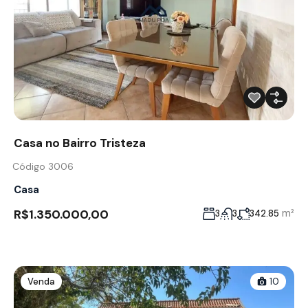
Casa no Bairro Tristeza
Código 3006
Casa
R$1.350.000,00
m²
3
3
342.85
Venda
10