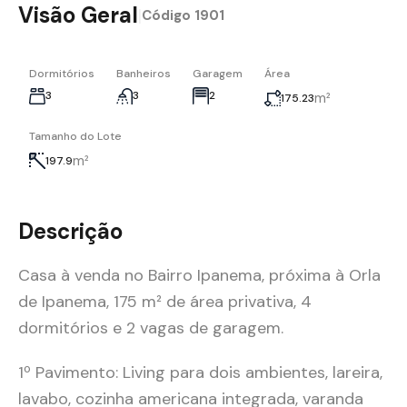
Visão Geral
|
Código
1901
Dormitórios
Banheiros
Garagem
Área
3
3
2
m²
175.23
Tamanho do Lote
m²
197.9
Descrição
Casa à venda no Bairro Ipanema, próxima à Orla
de Ipanema, 175 m² de área privativa, 4
dormitórios e 2 vagas de garagem.
1º Pavimento: Living para dois ambientes, lareira,
lavabo, cozinha americana integrada, varanda