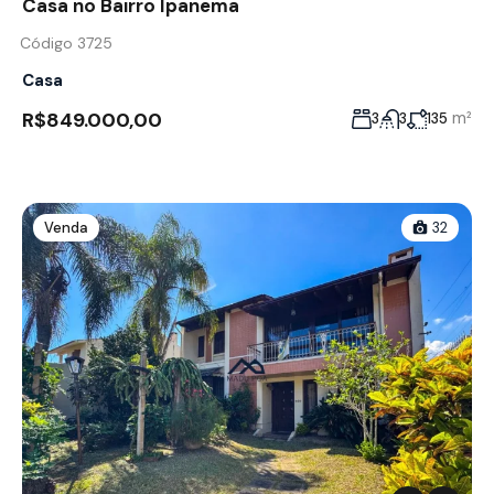
Casa no Bairro Ipanema
Código 3725
Casa
R$849.000,00
m²
3
3
135
Venda
32