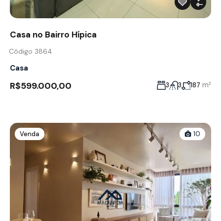
Casa no Bairro Hípica
Código 3864
Casa
R$599.000,00
m²
3
3
187
Venda
10