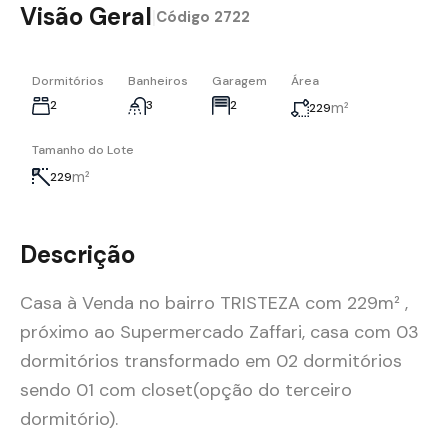
Visão Geral
|
Código
2722
Dormitórios
Banheiros
Garagem
Área
2
3
2
m²
229
Tamanho do Lote
m²
229
Descrição
Casa à Venda no bairro TRISTEZA com 229m² ,
próximo ao Supermercado Zaffari, casa com 03
dormitórios transformado em 02 dormitórios
sendo 01 com closet(opção do terceiro
dormitório).