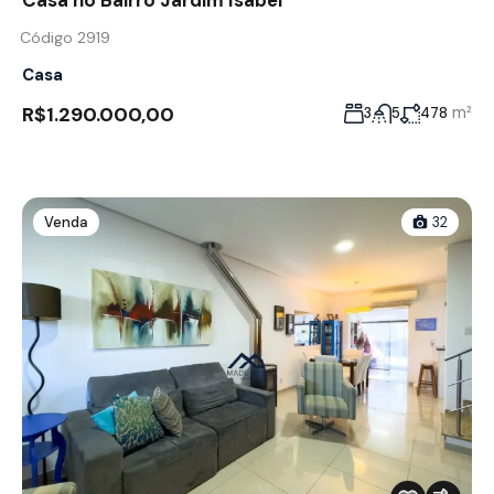
Casa no Bairro Jardim Isabel
Código 2919
Casa
R$1.290.000,00
m²
3
5
478
Venda
32