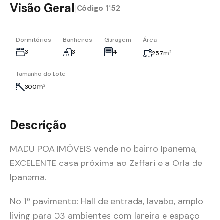
Visão Geral
|
Código
1152
Dormitórios
Banheiros
Garagem
Área
3
3
4
m²
257
Tamanho do Lote
m²
300
Descrição
MADU POA IMÓVEIS vende no bairro Ipanema,
EXCELENTE casa próxima ao Zaffari e a Orla de
Ipanema.
No 1º pavimento: Hall de entrada, lavabo, amplo
living para 03 ambientes com lareira e espaço