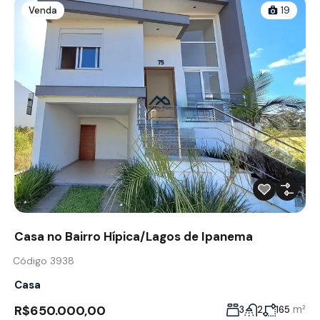
Venda
19
Casa no Bairro Hípica/Lagos de Ipanema
Código 3938
Casa
R$650.000,00
m²
3
2
165