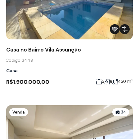
Casa no Bairro Vila Assunção
Código 3449
Casa
R$1.900.000,00
m²
5
6
450
Venda
34