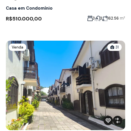
Casa em Condomínio
R$510.000,00
m²
3
3
162.56
Venda
31