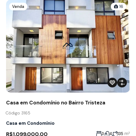
Venda
16
Casa em Condomínio no Bairro Tristeza
Código 3165
Casa em Condomínio
R$1.099.000,00
m²
3
4
135