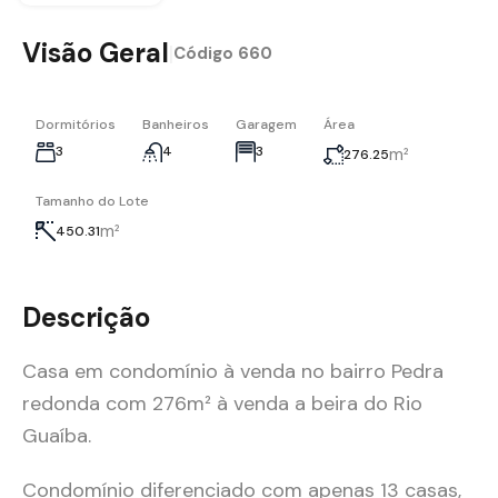
Visão Geral
|
Código
660
Dormitórios
Banheiros
Garagem
Área
3
4
3
m²
276.25
Tamanho do Lote
m²
450.31
Descrição
Casa em condomínio à venda no bairro Pedra
redonda com 276m² à venda a beira do Rio
Guaíba.
Condomínio diferenciado com apenas 13 casas,