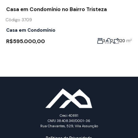
Casa em Condomínio no Bairro Tristeza
Código 3709
Casa em Condomínio
R$595.000,00
m²
3
2
120
Creci 40881
CNPJ 38.408.341/0001-36
Rua Chavantes, 529, Vila Assunção