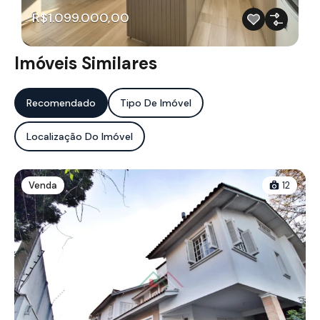
R$1.099.000,00
Imóveis Similares
Recomendado
Tipo De Imóvel
Localização Do Imóvel
Venda
12